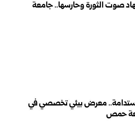
اد صوت الثورة وحارسها.. جامعة
 والاستدامة.. معرض بيئي تخصصي في
امعة حمص