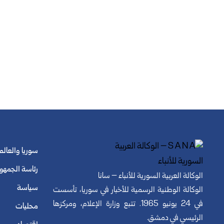
سوريا والعالم
رئاسة الجمهو
الوكالة العربية السورية للأنباء – سانا
سياسة
الوكالة الوطنية الرسمية للأخبار في سوريا، تأسست
في 24 يونيو 1965. تتبع وزارة الإعلام، ومركزها
محليات
الرئيسي في دمشق.