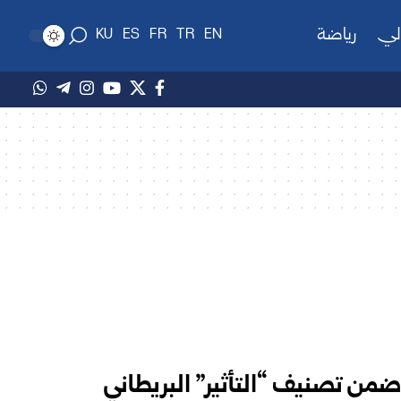
لي
رياضة
KU
ES
FR
TR
EN
من تصنيف “التأثير” البريطاني