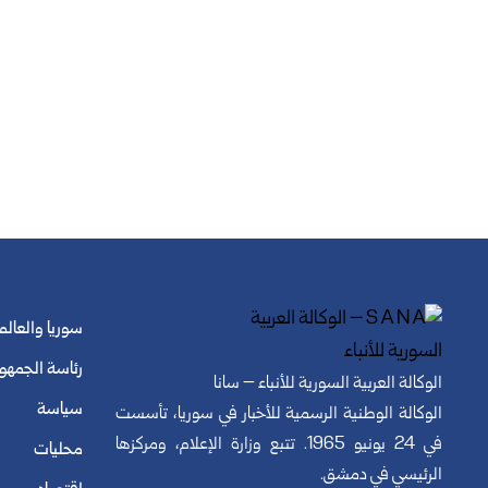
سوريا والعالم
رئاسة الجمهو
الوكالة العربية السورية للأنباء – سانا
سياسة
الوكالة الوطنية الرسمية للأخبار في سوريا، تأسست
في 24 يونيو 1965. تتبع وزارة الإعلام، ومركزها
محليات
الرئيسي في دمشق.