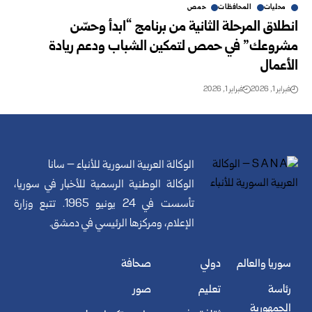
محليات
المحافظات
حمص
انطلاق المرحلة الثانية من برنامج “ابدأ وحسّن
مشروعك” في حمص لتمكين الشباب ودعم ريادة
الأعمال
فبراير 1, 2026
فبراير 1, 2026
الوكالة العربية السورية للأنباء – سانا
الوكالة الوطنية الرسمية للأخبار في سوريا،
تأسست في 24 يونيو 1965. تتبع وزارة
الإعلام، ومركزها الرئيسي في دمشق.
سوريا والعالم
دولي
صحافة
رئاسة
تعليم
صور
الجمهورية