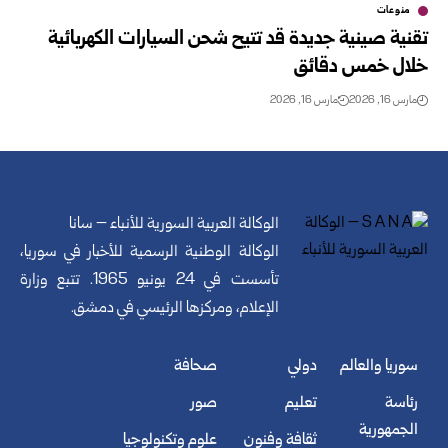
منوعات
تقنية صينية جديدة قد تتيح شحن السيارات الكهربائية
خلال خمس دقائق
مارس 16, 2026
مارس 16, 2026
الوكالة العربية السورية للأنباء – سانا
الوكالة الوطنية الرسمية للأخبار في سوريا،
تأسست في 24 يونيو 1965. تتبع وزارة
الإعلام، ومركزها الرئيسي في دمشق.
سوريا والعالم
دولي
صحافة
رئاسة
تعليم
صور
الجمهورية
ثقافة وفنون
علوم وتكنولوجيا