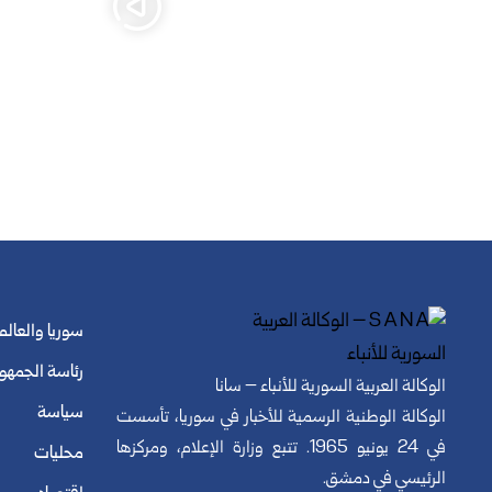
سوريا والعالم
رئاسة الجمهو
الوكالة العربية السورية للأنباء – سانا
سياسة
الوكالة الوطنية الرسمية للأخبار في سوريا، تأسست
في 24 يونيو 1965. تتبع وزارة الإعلام، ومركزها
محليات
الرئيسي في دمشق.