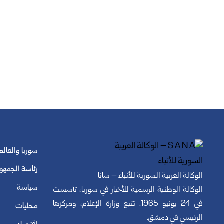
سوريا والعالم
رئاسة الجمهو
الوكالة العربية السورية للأنباء – سانا
سياسة
الوكالة الوطنية الرسمية للأخبار في سوريا، تأسست
في 24 يونيو 1965. تتبع وزارة الإعلام، ومركزها
محليات
الرئيسي في دمشق.