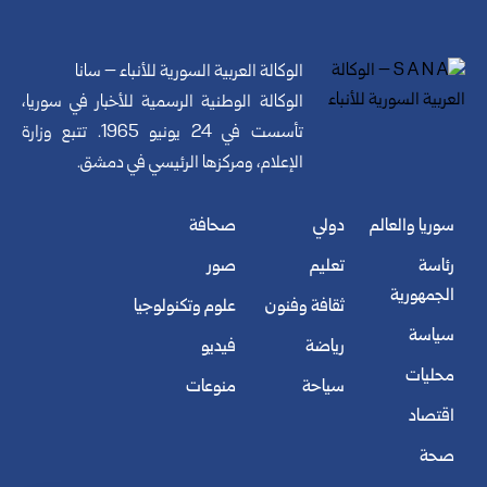
الوكالة العربية السورية للأنباء – سانا
الوكالة الوطنية الرسمية للأخبار في سوريا،
تأسست في 24 يونيو 1965. تتبع وزارة
الإعلام، ومركزها الرئيسي في دمشق.
سوريا والعالم
دولي
صحافة
رئاسة
تعليم
صور
الجمهورية
ثقافة وفنون
علوم وتكنولوجيا
سياسة
رياضة
فيديو
محليات
سياحة
منوعات
اقتصاد
صحة