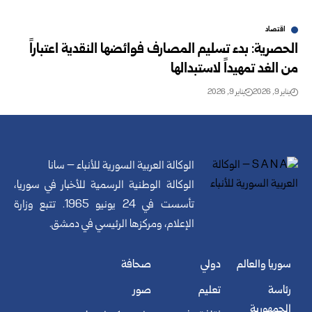
اقتصاد
الحصرية: بدء تسليم المصارف فوائضها النقدية اعتباراً
من الغد تمهيداً لاستبدالها
يناير 9, 2026
يناير 9, 2026
الوكالة العربية السورية للأنباء – سانا
الوكالة الوطنية الرسمية للأخبار في سوريا،
تأسست في 24 يونيو 1965. تتبع وزارة
الإعلام، ومركزها الرئيسي في دمشق.
سوريا والعالم
دولي
صحافة
رئاسة
تعليم
صور
الجمهورية