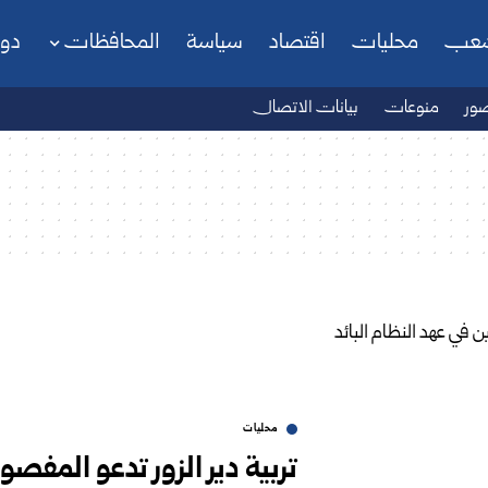
شعب
محليات
اقتصاد
سياسة
المحافظات
دو
ور
منوعات
بيانات الاتصال
محليات
تربية دير الزور تدعو المفصو