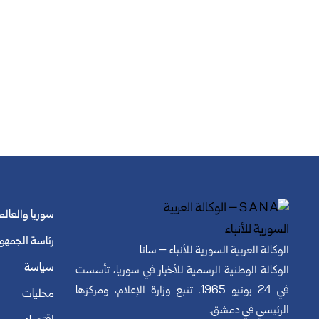
سوريا والعالم
رئاسة الجمهو
الوكالة العربية السورية للأنباء – سانا
سياسة
الوكالة الوطنية الرسمية للأخبار في سوريا، تأسست
في 24 يونيو 1965. تتبع وزارة الإعلام، ومركزها
محليات
الرئيسي في دمشق.