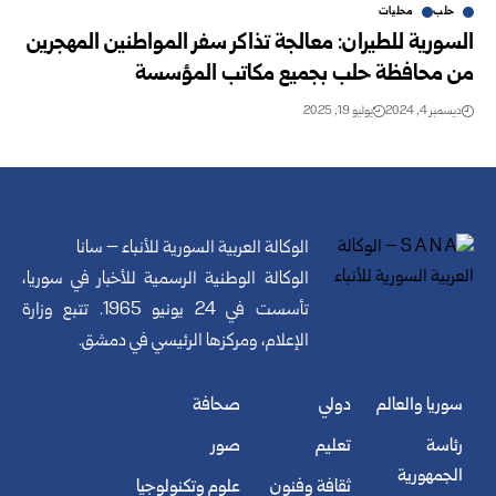
حلب
محليات
السورية للطيران: معالجة تذاكر سفر المواطنين المهجرين
من محافظة حلب بجميع مكاتب المؤسسة
ديسمبر 4, 2024
يوليو 19, 2025
الوكالة العربية السورية للأنباء – سانا
الوكالة الوطنية الرسمية للأخبار في سوريا،
تأسست في 24 يونيو 1965. تتبع وزارة
الإعلام، ومركزها الرئيسي في دمشق.
سوريا والعالم
دولي
صحافة
رئاسة
تعليم
صور
الجمهورية
ثقافة وفنون
علوم وتكنولوجيا