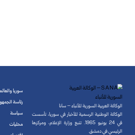
سوريا والعالم
رئاسة الجمهو
الوكالة العربية السورية للأنباء – سانا
سياسة
الوكالة الوطنية الرسمية للأخبار في سوريا، تأسست
في 24 يونيو 1965. تتبع وزارة الإعلام، ومركزها
محليات
الرئيسي في دمشق.