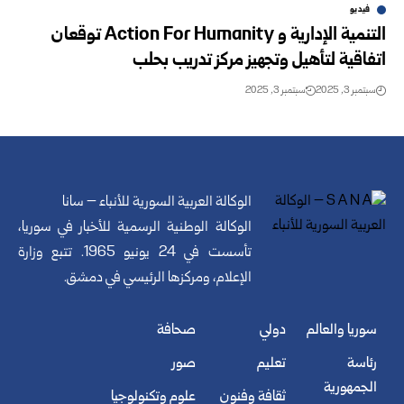
فيديو
التنمية الإدارية و Action For Humanity توقعان
اتفاقية لتأهيل وتجهيز مركز تدريب بحلب
سبتمبر 3, 2025
سبتمبر 3, 2025
الوكالة العربية السورية للأنباء – سانا
الوكالة الوطنية الرسمية للأخبار في سوريا،
تأسست في 24 يونيو 1965. تتبع وزارة
الإعلام، ومركزها الرئيسي في دمشق.
سوريا والعالم
دولي
صحافة
رئاسة
تعليم
صور
الجمهورية
ثقافة وفنون
علوم وتكنولوجيا