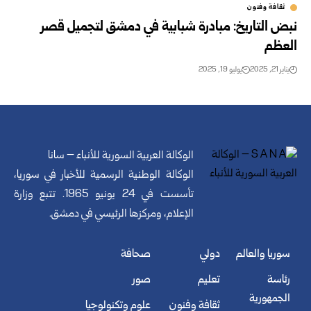
ثقافة وفنون
نبض التاريخ: مبادرة شبابية في دمشق لتجميل قصر
العظم
يناير 21, 2025
يوليو 19, 2025
الوكالة العربية السورية للأنباء – سانا
الوكالة الوطنية الرسمية للأخبار في سوريا،
تأسست في 24 يونيو 1965. تتبع وزارة
الإعلام، ومركزها الرئيسي في دمشق.
سوريا والعالم
دولي
صحافة
رئاسة
تعليم
صور
الجمهورية
ثقافة وفنون
علوم وتكنولوجيا