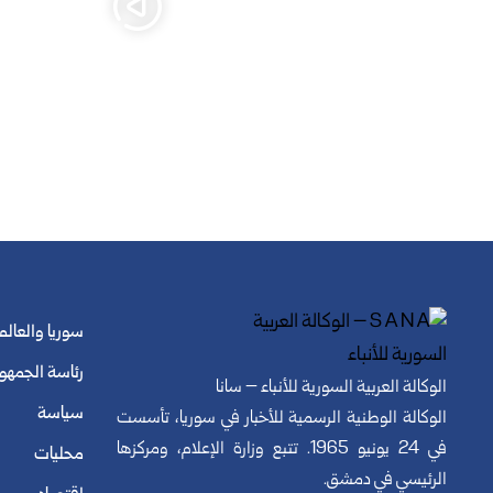
سوريا والعالم
رئاسة الجمهو
الوكالة العربية السورية للأنباء – سانا
سياسة
الوكالة الوطنية الرسمية للأخبار في سوريا، تأسست
في 24 يونيو 1965. تتبع وزارة الإعلام، ومركزها
محليات
الرئيسي في دمشق.