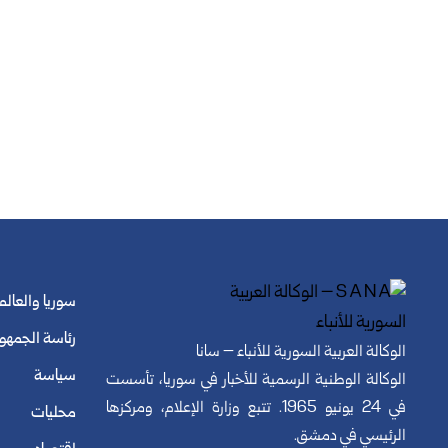
سوريا والعالم
رئاسة الجمهو
الوكالة العربية السورية للأنباء – سانا
سياسة
الوكالة الوطنية الرسمية للأخبار في سوريا، تأسست
في 24 يونيو 1965. تتبع وزارة الإعلام، ومركزها
محليات
الرئيسي في دمشق.