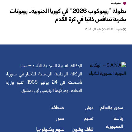
منوعات
بطولة “روبوكوب 2026” في كوريا الجنوبية.. روبوتات
بشرية تتنافس ذاتياً في كرة القدم
يوليو 6, 2026
يوليو 6, 2026
الوكالة العربية السورية للأنباء – سانا
الوكالة الوطنية الرسمية للأخبار في سوريا،
تأسست في 24 يونيو 1965. تتبع وزارة
الإعلام، ومركزها الرئيسي في دمشق.
سوريا والعالم
دولي
صحافة
رئاسة
تعليم
صور
الجمهورية
ثقافة وفنون
علوم وتكنولوجيا