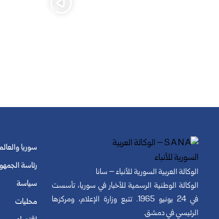
سوريا والعالم
رئاسة الجمهو
الوكالة العربية السورية للأنباء – سانا
سياسة
الوكالة الوطنية الرسمية للأخبار في سوريا، تأسست
في 24 يونيو 1965. تتبع وزارة الإعلام، ومركزها
محليات
الرئيسي في دمشق.