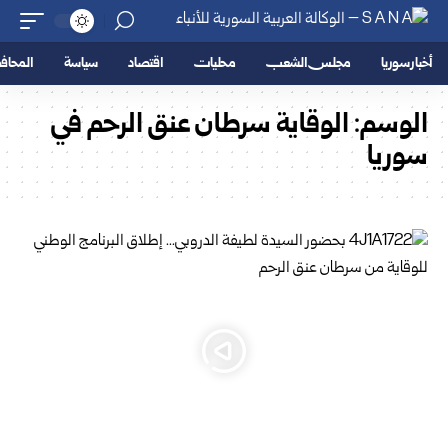
أخبار سوريا
مجلس الشعب
محليات
اقتصاد
سياسة
المحا
الوسم:
الوقاية ﺳﺮﻃﺎن ﻋﻨﻖ اﻟﺮﺣﻢ ﻓﻲ
ﺳﻮرﻳﺎ