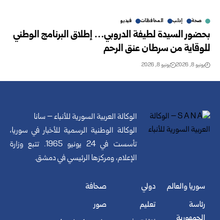
صحة
إدلب
المحافظات
فيديو
بحضور السيدة لطيفة الدروبي… إطلاق اﻟﺒﺮﻧﺎﻣﺞ الوطني
للوقاية ﻣﻦ سرطان عنق الرحم
يونيو 8, 2026
يونيو 8, 2026
الوكالة العربية السورية للأنباء – سانا
الوكالة الوطنية الرسمية للأخبار في سوريا،
تأسست في 24 يونيو 1965. تتبع وزارة
الإعلام، ومركزها الرئيسي في دمشق.
سوريا والعالم
دولي
صحافة
رئاسة
تعليم
صور
الجمهورية