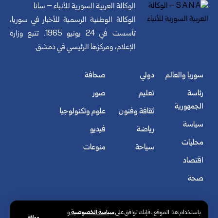
الوكالة العربية السورية للأنباء – سانا
الوكالة الوطنية الرسمية للأخبار في سوريا،
تأسست في 24 يونيو 1965. تتبع وزارة
الإعلام، ومركزها الرئيسي في دمشق.
سوريا والعالم
دولي
صحافة
رئاسة
تعليم
صور
الجمهورية
ثقافة وفنون
علوم وتكنولوجيا
سياسة
رياضة
فيديو
محليات
سياحة
منوعات
اقتصاد
صحة
سياسة الخصوصية
باستخدام هذا الموقع ، فإنك توافق على
و