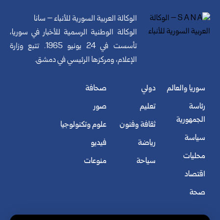
الوكالة العربية السورية للأنباء – سانا
الوكالة الوطنية الرسمية للأخبار في سوريا،
تأسست في 24 يونيو 1965. تتبع وزارة
الإعلام، ومركزها الرئيسي في دمشق.
سوريا والعالم
دولي
صحافة
رئاسة
تعليم
صور
الجمهورية
ثقافة وفنون
علوم وتكنولوجيا
سياسة
رياضة
فيديو
محليات
سياحة
منوعات
اقتصاد
صحة