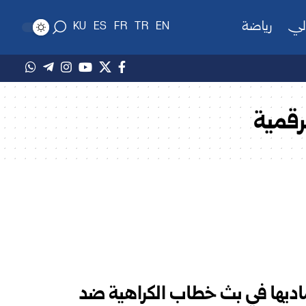
لي
رياضة
KU
ES
FR
TR
EN
رقمية
تماديها في بث خطاب الكراهية ضد