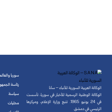
سوريا والعالم
رئاسة الجمهو
الوكالة العربية السورية للأنباء – سانا
سياسة
الوكالة الوطنية الرسمية للأخبار في سوريا، تأسست
في 24 يونيو 1965. تتبع وزارة الإعلام، ومركزها
محليات
الرئيسي في دمشق.