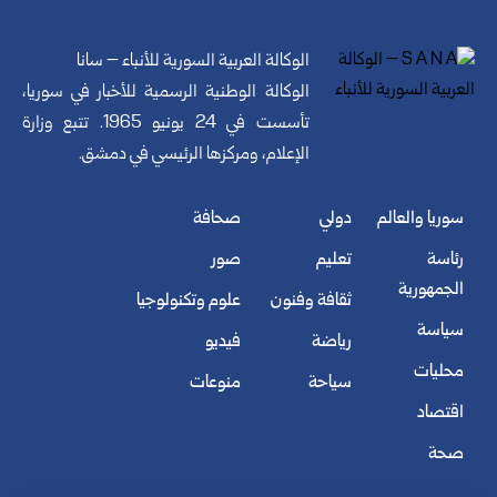
الوكالة العربية السورية للأنباء – سانا
الوكالة الوطنية الرسمية للأخبار في سوريا،
تأسست في 24 يونيو 1965. تتبع وزارة
الإعلام، ومركزها الرئيسي في دمشق.
سوريا والعالم
دولي
صحافة
رئاسة
تعليم
صور
الجمهورية
ثقافة وفنون
علوم وتكنولوجيا
سياسة
رياضة
فيديو
محليات
سياحة
منوعات
اقتصاد
صحة