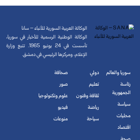
الوكالة العربية السورية للأنباء – سانا
الوكالة الوطنية الرسمية للأخبار في سوريا،
تأسست في 24 يونيو 1965. تتبع وزارة
الإعلام، ومركزها الرئيسي في دمشق.
سوريا والعالم
دولي
صحافة
رئاسة
تعليم
صور
الجمهورية
ثقافة وفنون
علوم وتكنولوجيا
سياسة
رياضة
فيديو
محليات
سياحة
منوعات
اقتصاد
صحة