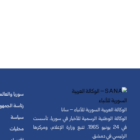
سوريا والعالم
رئاسة الجمهو
الوكالة العربية السورية للأنباء – سانا
سياسة
الوكالة الوطنية الرسمية للأخبار في سوريا، تأسست
في 24 يونيو 1965. تتبع وزارة الإعلام، ومركزها
محليات
الرئيسي في دمشق.