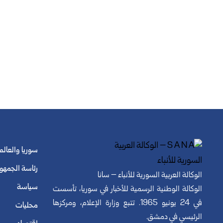
سوريا والعالم
رئاسة الجمهو
الوكالة العربية السورية للأنباء – سانا
سياسة
الوكالة الوطنية الرسمية للأخبار في سوريا، تأسست
في 24 يونيو 1965. تتبع وزارة الإعلام، ومركزها
محليات
الرئيسي في دمشق.