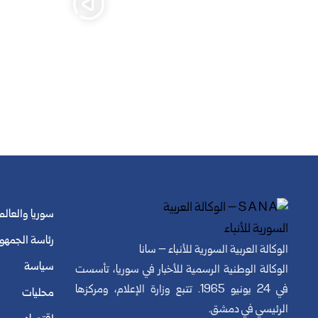
سوريا والعالم
رئاسة الجمهو
الوكالة العربية السورية للأنباء – سانا
سياسة
الوكالة الوطنية الرسمية للأخبار في سوريا، تأسست
في 24 يونيو 1965. تتبع وزارة الإعلام، ومركزها
محليات
الرئيسي في دمشق.