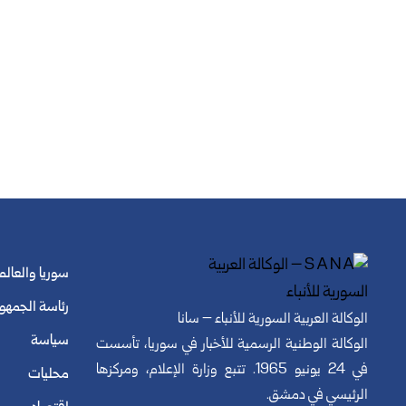
سوريا والعالم
رئاسة الجمهو
الوكالة العربية السورية للأنباء – سانا
سياسة
الوكالة الوطنية الرسمية للأخبار في سوريا، تأسست
في 24 يونيو 1965. تتبع وزارة الإعلام، ومركزها
محليات
الرئيسي في دمشق.