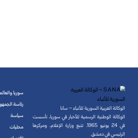
سوريا والعالم
رئاسة الجمهو
الوكالة العربية السورية للأنباء – سانا
سياسة
الوكالة الوطنية الرسمية للأخبار في سوريا، تأسست
في 24 يونيو 1965. تتبع وزارة الإعلام، ومركزها
محليات
الرئيسي في دمشق.