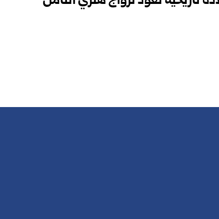
دة تاريخية تعود لزواج هنري الثامن