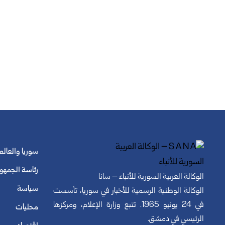
سوريا والعالم
رئاسة الجمهو
الوكالة العربية السورية للأنباء – سانا
سياسة
الوكالة الوطنية الرسمية للأخبار في سوريا، تأسست
في 24 يونيو 1965. تتبع وزارة الإعلام، ومركزها
محليات
الرئيسي في دمشق.