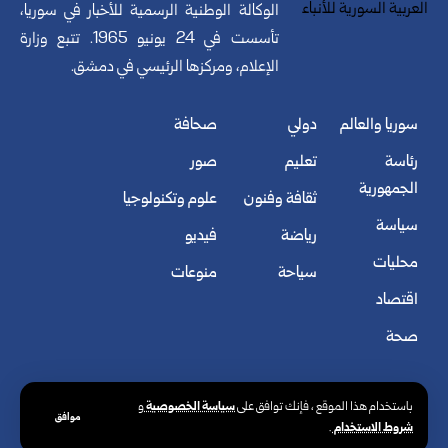
الوكالة الوطنية الرسمية للأخبار في سوريا،
تأسست في 24 يونيو 1965. تتبع وزارة
الإعلام، ومركزها الرئيسي في دمشق.
سوريا والعالم
دولي
صحافة
رئاسة
تعليم
صور
الجمهورية
ثقافة وفنون
علوم وتكنولوجيا
سياسة
رياضة
فيديو
محليات
سياحة
منوعات
اقتصاد
صحة
سياسة الخصوصية
باستخدام هذا الموقع ، فإنك توافق على
و
موافق
شروط الاستخدام
.
© الوكالة العربية السورية للأنباء. كافة الحقوق محفوظة.