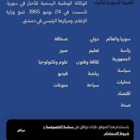
الوكالة الوطنية الرسمية للأخبار في سوريا،
تأسست في 24 يونيو 1965. تتبع وزارة
الإعلام، ومركزها الرئيسي في دمشق.
سوريا والعالم
دولي
صحافة
رئاسة
تعليم
صور
الجمهورية
ثقافة وفنون
علوم وتكنولوجيا
سياسة
رياضة
فيديو
محليات
سياحة
منوعات
اقتصاد
صحة
سياسة الخصوصية
باستخدام هذا الموقع ، فإنك توافق على
و
موافق
شروط الاستخدام
.
© الوكالة العربية السورية للأنباء. كافة الحقوق محفوظة.