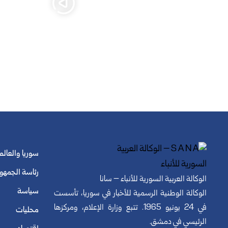
سوريا والعالم
رئاسة الجمهو
الوكالة العربية السورية للأنباء – سانا
سياسة
الوكالة الوطنية الرسمية للأخبار في سوريا، تأسست
في 24 يونيو 1965. تتبع وزارة الإعلام، ومركزها
محليات
الرئيسي في دمشق.