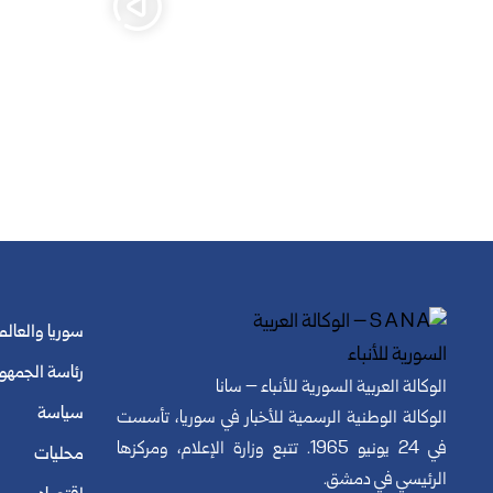
سوريا والعالم
رئاسة الجمهو
الوكالة العربية السورية للأنباء – سانا
سياسة
الوكالة الوطنية الرسمية للأخبار في سوريا، تأسست
في 24 يونيو 1965. تتبع وزارة الإعلام، ومركزها
محليات
الرئيسي في دمشق.