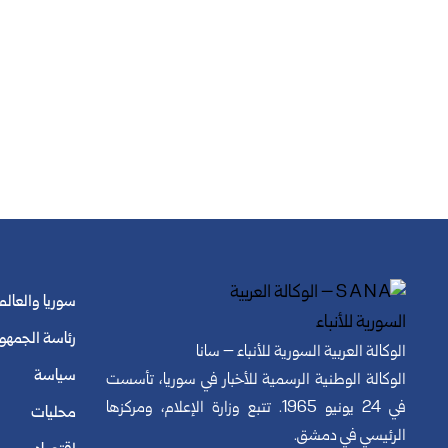
سوريا والعالم
رئاسة الجمهو
الوكالة العربية السورية للأنباء – سانا
سياسة
الوكالة الوطنية الرسمية للأخبار في سوريا، تأسست
في 24 يونيو 1965. تتبع وزارة الإعلام، ومركزها
محليات
الرئيسي في دمشق.