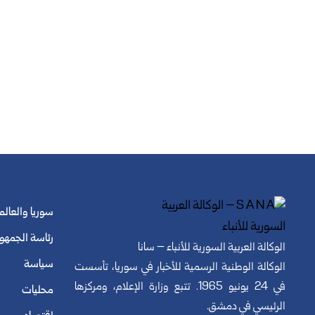
سوريا والعالم
رئاسة الجمهو
الوكالة العربية السورية للأنباء – سانا
سياسة
الوكالة الوطنية الرسمية للأخبار في سوريا، تأسست
في 24 يونيو 1965. تتبع وزارة الإعلام، ومركزها
محليات
الرئيسي في دمشق.