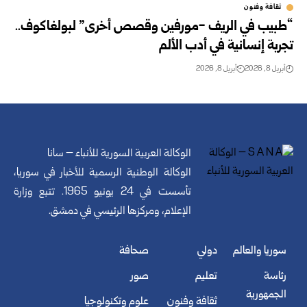
ثقافة وفنون
“طبيب في الريف -مورفين وقصص أخرى” لبولغاكوف..
تجربة إنسانية في أدب الألم
أبريل 8, 2026
أبريل 8, 2026
الوكالة العربية السورية للأنباء – سانا
الوكالة الوطنية الرسمية للأخبار في سوريا،
تأسست في 24 يونيو 1965. تتبع وزارة
الإعلام، ومركزها الرئيسي في دمشق.
سوريا والعالم
دولي
صحافة
رئاسة
تعليم
صور
الجمهورية
ثقافة وفنون
علوم وتكنولوجيا