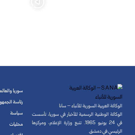
سوريا والعالم
رئاسة الجمهو
الوكالة العربية السورية للأنباء – سانا
سياسة
الوكالة الوطنية الرسمية للأخبار في سوريا، تأسست
في 24 يونيو 1965. تتبع وزارة الإعلام، ومركزها
محليات
الرئيسي في دمشق.