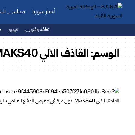
أخبار سوريا
مجلس ال
ثقافة وفنون
فيديو
ص
الوسم:
القاذف الآلي MAKS40