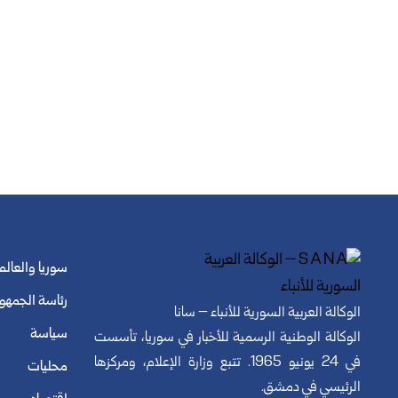
سوريا والعالم
رئاسة الجمهو
الوكالة العربية السورية للأنباء – سانا
سياسة
الوكالة الوطنية الرسمية للأخبار في سوريا، تأسست
في 24 يونيو 1965. تتبع وزارة الإعلام، ومركزها
محليات
الرئيسي في دمشق.