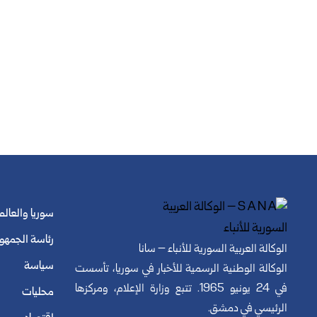
سوريا والعالم
رئاسة الجمهو
الوكالة العربية السورية للأنباء – سانا
سياسة
الوكالة الوطنية الرسمية للأخبار في سوريا، تأسست
في 24 يونيو 1965. تتبع وزارة الإعلام، ومركزها
محليات
الرئيسي في دمشق.