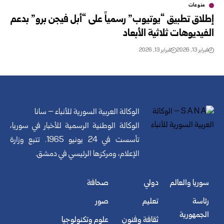
منوعات
إطلاق تطبيق “يوتيوب” رسمياً على “أبل فيجن برو” بدعم
الفيديوهات ثلاثية الأبعاد
فبراير 13, 2026
فبراير 13, 2026
الوكالة العربية السورية للأنباء – سانا
الوكالة الوطنية الرسمية للأخبار في سوريا،
تأسست في 24 يونيو 1965. تتبع وزارة
الإعلام، ومركزها الرئيسي في دمشق.
سوريا والعالم
دولي
صحافة
رئاسة
تعليم
صور
الجمهورية
ثقافة وفنون
علوم وتكنولوجيا