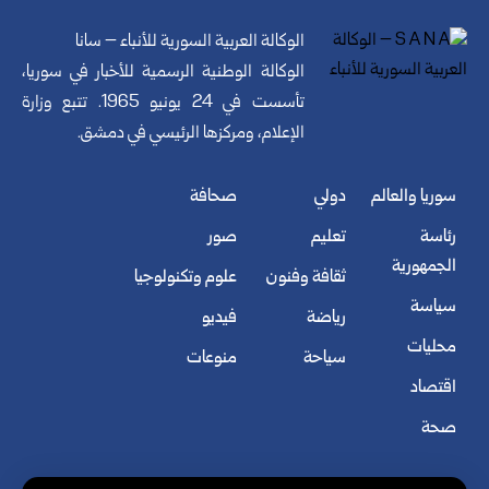
الوكالة العربية السورية للأنباء – سانا
الوكالة الوطنية الرسمية للأخبار في سوريا،
تأسست في 24 يونيو 1965. تتبع وزارة
الإعلام، ومركزها الرئيسي في دمشق.
سوريا والعالم
دولي
صحافة
رئاسة
تعليم
صور
الجمهورية
ثقافة وفنون
علوم وتكنولوجيا
سياسة
رياضة
فيديو
محليات
سياحة
منوعات
اقتصاد
صحة