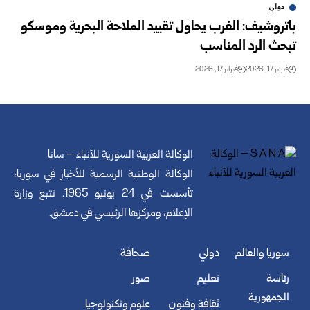
دولي
باتروشيف: الغرب يحاول تقييد الملاحة البحرية وموسكو
تبحث الرد المناسب
فبراير 17, 2026
فبراير 17, 2026
الوكالة العربية السورية للأنباء – سانا
الوكالة الوطنية الرسمية للأخبار في سوريا،
تأسست في 24 يونيو 1965. تتبع وزارة
الإعلام، ومركزها الرئيسي في دمشق.
سوريا والعالم
دولي
صحافة
رئاسة
تعليم
صور
الجمهورية
ثقافة وفنون
علوم وتكنولوجيا