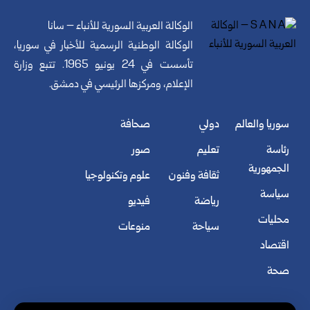
الوكالة العربية السورية للأنباء – سانا
الوكالة الوطنية الرسمية للأخبار في سوريا،
تأسست في 24 يونيو 1965. تتبع وزارة
الإعلام، ومركزها الرئيسي في دمشق.
سوريا والعالم
دولي
صحافة
رئاسة
تعليم
صور
الجمهورية
ثقافة وفنون
علوم وتكنولوجيا
سياسة
رياضة
فيديو
محليات
سياحة
منوعات
اقتصاد
صحة