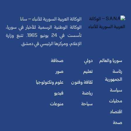
الوكالة العربية السورية للأنباء – سانا
الوكالة الوطنية الرسمية للأخبار في سوريا،
تأسست في 24 يونيو 1965. تتبع وزارة
الإعلام، ومركزها الرئيسي في دمشق.
سوريا والعالم
دولي
صحافة
رئاسة
تعليم
صور
الجمهورية
ثقافة وفنون
علوم وتكنولوجيا
سياسة
رياضة
فيديو
محليات
سياحة
منوعات
اقتصاد
صحة