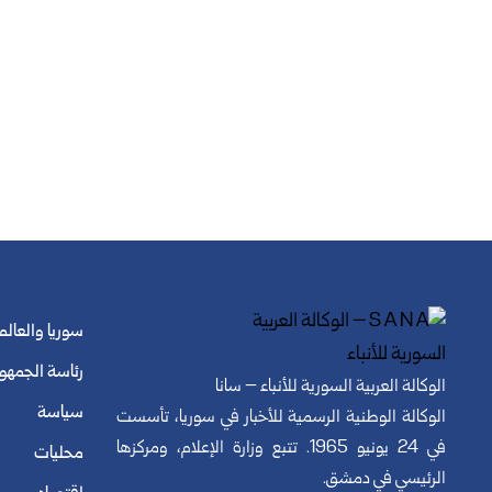
سوريا والعالم
رئاسة الجمهو
الوكالة العربية السورية للأنباء – سانا
سياسة
الوكالة الوطنية الرسمية للأخبار في سوريا، تأسست
في 24 يونيو 1965. تتبع وزارة الإعلام، ومركزها
محليات
الرئيسي في دمشق.