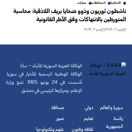
اللاذقية
المحافظات
محليات
ناشطون ثوريون وذوو ضحايا بريف اللاذقية: محاسبة
‏المتورطين بالانتهاكات وفق الأطر القانونية
يونيو 17, 2026
يونيو 17, 2026
الوكالة العربية السورية للأنباء – سانا
الوكالة الوطنية الرسمية للأخبار في سوريا،
تأسست في 24 يونيو 1965. تتبع وزارة
الإعلام، ومركزها الرئيسي في دمشق.
سوريا والعالم
دولي
صحافة
رئاسة
تعليم
صور
الجمهورية
ثقافة وفنون
علوم وتكنولوجيا