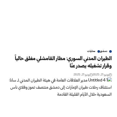
دمشق
محليات
الطيران المدني السوري: مطار القامشلي مغلق حالياً
وقرار تشغيله يصدر عنّا
يونيو 21, 2025
يونيو 21, 2025