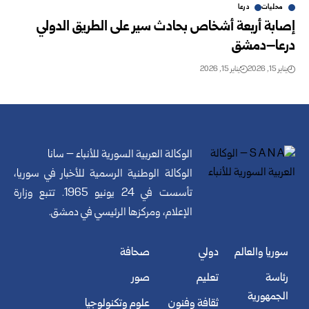
محليات
درعا
إصابة أربعة أشخاص بحادث سير على الطريق الدولي
درعا–دمشق
يناير 15, 2026
يناير 15, 2026
الوكالة العربية السورية للأنباء – سانا
الوكالة الوطنية الرسمية للأخبار في سوريا،
تأسست في 24 يونيو 1965. تتبع وزارة
الإعلام، ومركزها الرئيسي في دمشق.
سوريا والعالم
دولي
صحافة
رئاسة
تعليم
صور
الجمهورية
ثقافة وفنون
علوم وتكنولوجيا