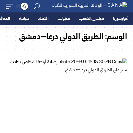
أخبار سوريا
مجلس الشعب
محليات
اقتصاد
سياسة
المحا
الوسم:
الطريق الدولي درعا–دمشق