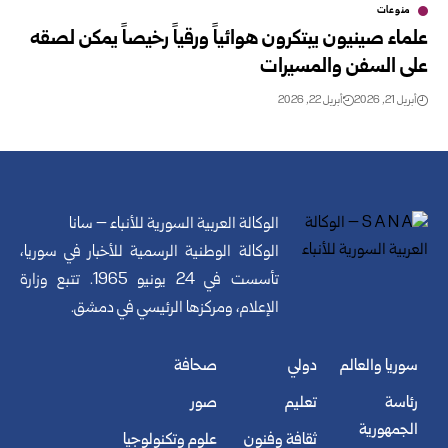
منوعات
علماء صينيون يبتكرون هوائياً ورقياً رخيصاً يمكن لصقه
على السفن والمسيرات
أبريل 21, 2026
أبريل 22, 2026
الوكالة العربية السورية للأنباء – سانا
الوكالة الوطنية الرسمية للأخبار في سوريا،
تأسست في 24 يونيو 1965. تتبع وزارة
الإعلام، ومركزها الرئيسي في دمشق.
سوريا والعالم
دولي
صحافة
رئاسة
تعليم
صور
الجمهورية
ثقافة وفنون
علوم وتكنولوجيا